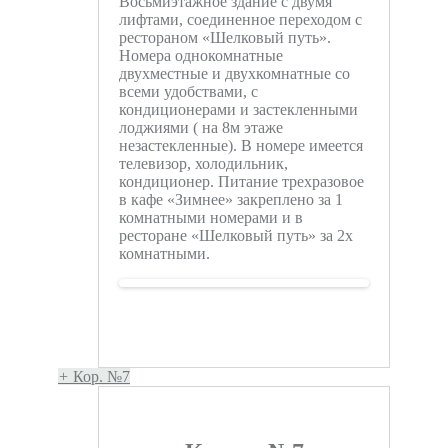
Восьмиэтажное здание с двумя
лифтами, соединенное переходом с
рестораном «Шелковый путь».
Номера однокомнатные
двухместные и двухкомнатные со
всеми удобствами, с
кондиционерами и застекленными
лоджиями ( на 8м этаже
незастекленные). В номере имеется
телевизор, холодильник,
кондиционер. Питание трехразовое
в кафе «Зимнее» закреплено за 1
комнатными номерами и в
ресторане «Шелковый путь» за 2х
комнатными.
+
Кор. №7