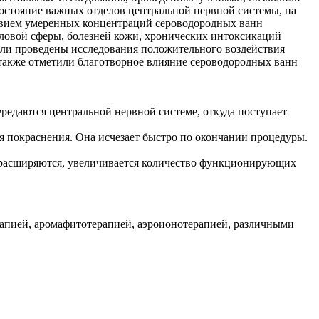
остояние важных отделов центральной нервной системы, на
ствием умеренных концентраций сероводородных ванн
оловой сферы, болезней кожи, хронических интоксикаций
ли проведены исследования положительного воздействия
также отметили благотворное влияние сероводородных ванн
редаются центральной нервной системе, откуда поступает
я покраснения. Она исчезает быстро по окончании процедуры.
ы расширяются, увеличивается количество функционирующих
апией, аромафитотерапией, аэроионотерапией, различными