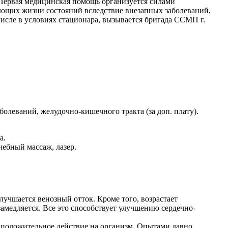
Первая медицинская помощь организуется силами
жающих жизни состояний вследствие внезапных заболеваний,
исле в условиях стационара, вызывается бригада ССМП г.
олеваний, желудочно-кишечного тракта (за доп. плату).
а.
чебный массаж, лазер.
лучшается венозный отток. Кроме того, возрастает
амедляется. Все это способствует улучшению сердечно-
 положительное действие на организм. Опытами давно