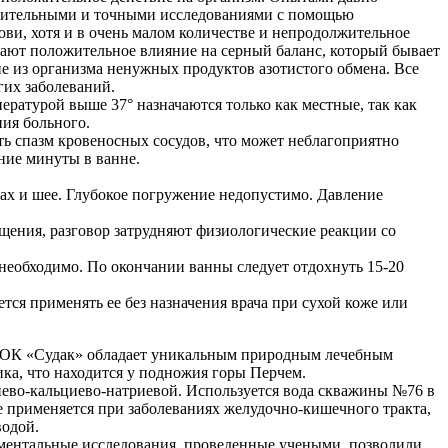
ствительными и точными исследованиями с помощью
ови, хотя и в очень малом количестве и непродолжительное
ывают положительное влияние на серный баланс, который бывает
е из организма ненужных продуктов азотистого обмена. Все
гих заболеваний.
ературой выше 37° назначаются только как местные, так как
ния больного.
ь спазм кровеносных сосудов, что может неблагоприятно
ние минуты в ванне.
вах и шее. Глубокое погружение недопустимо. Давление
ащения, разговор затрудняют физиологические реакции со
 необходимо. По окончании ванны следует отдохнуть 15-20
ся применять ее без назначения врача при сухой коже или
 ТОК «Судак» обладает уникальным природным лечебным
ка, что находится у подножия горы Перчем.
иево-кальциево-натриевой. Используется вода скважины №76 в
е применяется при заболеваниях желудочно-кишечного тракта,
водой.
иментальные исследования, проведенные учеными, позволили