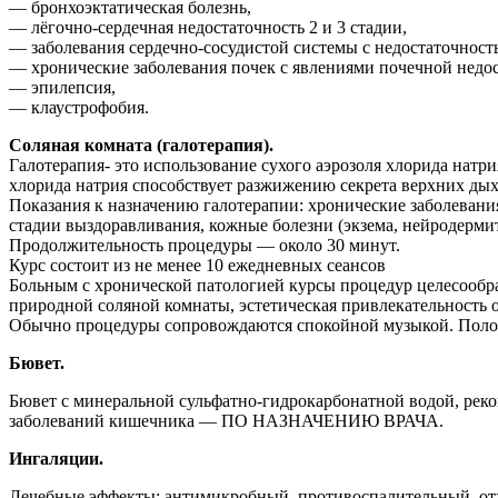
— бронхоэктатическая болезнь,
— лёгочно-сердечная недостаточность 2 и 3 стадии,
— заболевания сердечно-сосудистой системы с недостаточност
— хронические заболевания почек с явлениями почечной недос
— эпилепсия,
— клаустрофобия.
Соляная комната (галотерапия).
Галотерапия- это использование сухого аэрозоля хлорида натр
хлорида натрия способствует разжижению секрета верхних ды
Показания к назначению галотерапии: хронические заболевания
стадии выздоравливания, кожные болезни (экзема, нейродермит
Продолжительность процедуры — около 30 минут.
Курс состоит из не менее 10 ежедневных сеансов
Больным с хронической патологией курсы процедур целесообразн
природной соляной комнаты, эстетическая привлекательность
Обычно процедуры сопровождаются спокойной музыкой. Полож
Бювет.
Бювет с минеральной сульфатно-гидрокарбонатной водой, реко
заболеваний кишечника — ПО НАЗНАЧЕНИЮ ВРАЧА.
Ингаляции.
Лечебные эффекты: антимикробный, противоспалительный, о