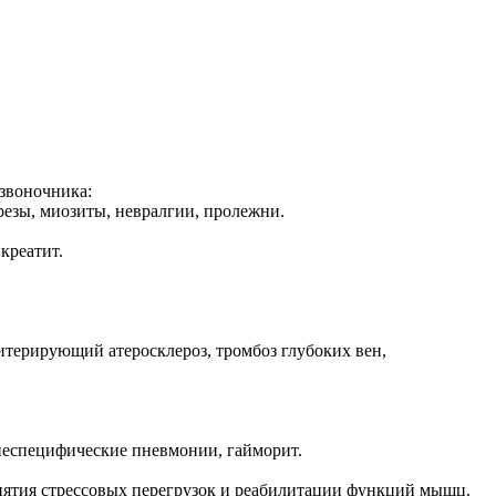
озвоночника:
резы, миозиты, невралгии, пролежни.
креатит.
итерирующий атеросклероз, тромбоз глубоких вен,
 неспецифические пневмонии, гайморит.
снятия стрессовых перегрузок и реабилитации функций мышц.