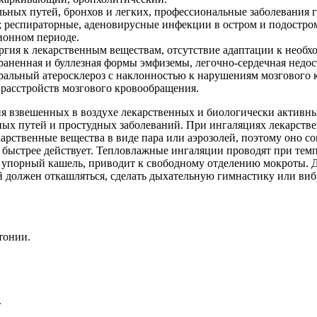
ьных путей, бронхов и легких, профессиональные заболевания г
х; респираторные, аденовирусные инфекции в остром и подостр
ионном периоде.
ргия к лекарственным веществам, отсутствие адаптации к необ
траненная и буллезная формы эмфиземы, легочно-сердечная недос
ребральный атеросклероз с наклонностью к нарушениям мозговог
 расстройств мозгового кровообращения.
я взвешенных в воздухе лекарственных и биологически активны
ых путей и простудных заболеваний. При ингаляциях лекарстве
арственные вещества в виде пара или аэрозолей, поэтому оно с
 и быстрее действует. Тепловлажные ингаляции проводят при те
упорный кашель, приводит к свободному отделению мокроты. Дл
й должен откашляться, сделать дыхательную гимнастику или виб
тонии.
.