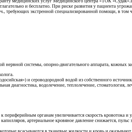
уранту медицинских услуг Медицинского центра «ТОК «Судак».
тлагательно и бесплатно. При риске развития у пациента угро
оч., требующих экстренной специализированной помощи, в том ч
й нервной системы, опорно-двигательного аппарата, кожных заб
колога.
досийская») и сероводородной водой из собственного источник
ная диагностика, водолечение, теплолечение, стоматология, ле
е к периферийным органам увеличивается скорость кровотока и у
капилляров, артериальное кровяное давление снижается, пульс з
которые всасываются в тканевые жидкости и кровь и оказывают