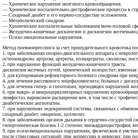
— Хроническое нарушение мозгового кровообращения.
— Хроническое воспалительно-дистрофические процессы в стр
— Сахарный диабет и его нервно-сосудистые осложнения.
— Метаболический синдром.
— Хронические воспалительные заболевания моче-половой сф
— Желудочно-кишечные дискинезии и дискинезии желчевывод
— Психо-эмоциональные нарушения.
Метод пневмопрессинга за счет принудительного кровотока по
1. при заболеваниях опорно-двигательного аппарата с неврол
остеохондрозы, артрозы, артриты, полиартриты, сколиозы; пос
2. при нарушении функций желудочно-кишечного тракта:
дискенезия желчных путей, хронический холецистит; язвенная
3. для купирования рефлекторного болевого синдрома при нев
4. для лечения рассеянного энцефаломиелита; больных с диску
5. для лечения гипер- и гипотонии, преходящих нарушений мо
6. при макро- и микроциркуляторных нарушениях кровообраще
лимфостаз, варикозное расширение вен, в том числе с трофиче
диабетические ангиопатии.
7. при нарушениях эндокринной системы, связанных с обменом
сахарный диабет, ожирение, целлюлит.
8. при заболеваниях органов дыхания и сердечно-сосудистой с
гипертоническая болезнь 1-2 степени; миокардиодистрофия; в
9. при психоэмоциональных нарушениях, физическом и умств
после стрессовых ситуаций; при депрессиях и неврозах; при 