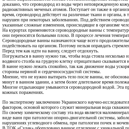
доказано, что сероводород из воды через неповрежденную кож
радиоактивных меченых атомов. Поступает он также в организм
время, сероводород действует на различные ткани и органы, в
нарушен при некоторых заболеваниях. Под действием сероводо
указанные сложные изменения, происходящие в организме чело
На курортах применяются сероводородные ванны с температурой 
они переносятся больными плохо. В процессе лечения температ
Сероводородные ванны назначаются чаще всего продолжительно
подействовать на организм. Поэтому нельзя оправдать стремл
Перед тем как идти на ванну, следует отдохнуть.
Погружаться в ванну нужно так, чтобы вода стояла несколько 
водяного столба на грудную клетку отрицательно сказывается 
В ванне нужно лежать спокойно, так как движение воды ускор
стороны нервной и сердечнососудистой системы.
Мнение, что не нужно вытирать тело после ванны, не обоснов
минут в ванном здании, а затем более длительное время полежа
Многие отдыхающие умываются сероводородной водой. Эта проц
кожных поражениях.
По экспертному заключению Украинского научно-исследовате
фактором, основой которого служит минеральная вода скважин
По своему химическому составу эта вода является маломинер
виде ванн при патологии опорно-двигательной системы, забол
нарушениях углеводного обмена, при патологии почек и мочев
В ТОК «Судак» оборудовано ванное отделение с уникальной п