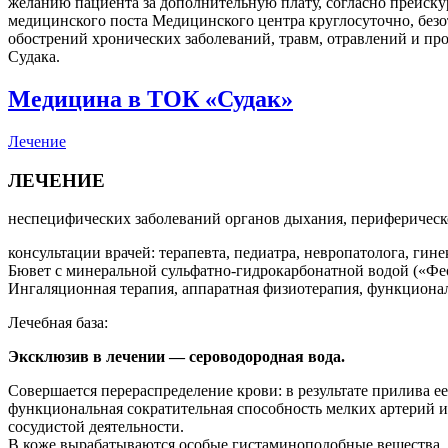
желанию пациента за дополнительную плату, согласно прейск
медицинского поста Медицинского центра круглосуточно, безо
обострений хронических заболеваний, травм, отравлений и пр
Судака.
Медицина в ТОК «Судак»
Лечение
ЛЕЧЕНИЕ
неспецифических заболеваний органов дыхания, периферическо
консультации врачей: терапевта, педиатра, невропатолога, гине
Бювет с минеральной сульфатно-гидрокарбонатной водой («Фео
Ингаляционная терапия, аппаратная физиотерапия, функциональ
Лечебная база:
Эксклюзив в лечении — сероводородная вода.
Совершается перераспределение крови: в результате прилива е
функциональная сократительная способность мелких артерий и 
сосудистой деятельности.
В коже вырабатываются особые гистаминоподобные вещества, 