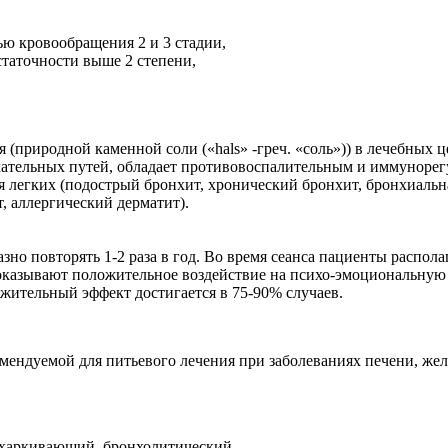
ью кровообращения 2 и 3 стадии,
таточности выше 2 степени,
ия (природной каменной соли («hals» -греч. «соль»)) в лечебны
хательных путей, обладает противовоспалительным и иммуноре
 легких (подострый бронхит, хронический бронхит, бронхиальная
, аллергический дерматит).
о повторять 1-2 раза в год. Во время сеанса пациенты располаг
 оказывают положительное воздействие на психо-эмоциональную
ительный эффект достигается в 75-90% случаев.
мендуемой для питьевого лечения при заболеваниях печени, же
тхаркивающий, бронхолитический.