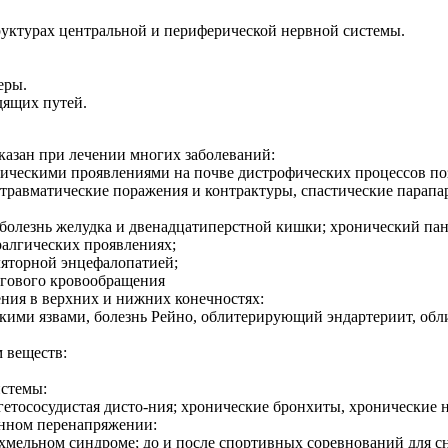
уктурах центральной и периферической нервной системы.
еры.
ящих путей.
казан при лечении многих заболеваний:
огическими проявлениями на почве дистрофических процессов п
ттравматические поражения и контрактуры, спастические парапа
 болезнь желудка и двенадцатиперстной кишки; хронический пан
ралгических проявлениях;
ляторной энцефалопатией;
згового кровообращения
ния в верхних и нижних конечностях:
скими язвами, болезнь Рейно, облитерирующий эндартериит, обл
 веществ:
истемы:
егетососудистая дисто-ния; хронические бронхиты, хронические
енном перенапряжении:
похмельном синдроме; до и после спортивных соревнований для 