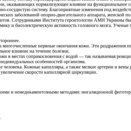
анн, оказывающих нормализующее влияние на функциональное с
чно-сосудистую систему. Благоприятные изменения под воздей
ческих заболеваний опорно-двигательного аппарата, женской п
алитов. Сотрудниками Института геронтологии АМН Украины бы
ику и биоэлектрическую активность головного мозга. Ученые 
тороннее.
а многочисленные нервные окончания кожи. Эти раздражения пе
льное влияние на течение болезни.
ожи в местах соприкосновения с водой — так называемая реакци
т индивидуальных особенностей организма.
ие человека. Кожные капилляры, а также мелкие артерии и вен
 увеличение скорости капиллярной циркуляции.
скими и немедикаментозными методами: ингаляционной фитотер
,