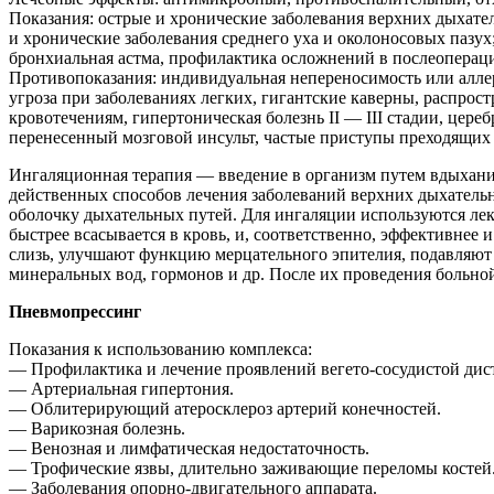
Показания: острые и хронические заболевания верхних дыхател
и хронические заболевания среднего уха и околоносовых пазу
бронхиальная астма, профилактика осложнений в послеоперац
Противопоказания: индивидуальная непереносимость или алле
угроза при заболеваниях легких, гигантские каверны, распрос
кровотечениям, гипертоническая болезнь II — III стадии, це
перенесенный мозговой инсульт, частые приступы преходящих
Ингаляционная терапия — введение в организм путем вдыхани
действенных способов лечения заболеваний верхних дыхательн
оболочку дыхательных путей. Для ингаляции используются лек
быстрее всасывается в кровь, и, соответственно, эффективнее
слизь, улучшают функцию мерцательного эпителия, подавляют 
минеральных вод, гормонов и др. После их проведения больно
Пневмопрессинг
Показания к использованию комплекса:
— Профилактика и лечение проявлений вегето-сосудистой дис
— Артериальная гипертония.
— Облитерирующий атеросклероз артерий конечностей.
— Варикозная болезнь.
— Венозная и лимфатическая недостаточность.
— Трофические язвы, длительно заживающие переломы костей
— Заболевания опорно-двигательного аппарата.