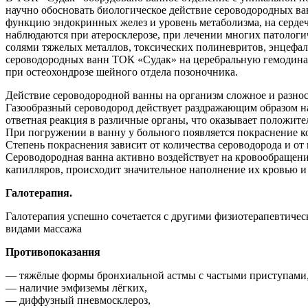
научно обосновать биологическое действие сероводородных в
функцию эндокринных желез и уровень метаболизма, на серде
наблюдаются при атеросклерозе, при лечении многих патологи
солями тяжелых металлов, токсических полиневритов, энцеф
сероводородных ванн ТОК «Судак» на церебральную гемодинам
при остеохондрозе шейного отдела позоночника.
Действие сероводородной ванны на организм сложное и разнос
Газообразный сероводород действует раздражающим образом н
ответная реакция в различные органы, что оказывает положите
При погружении в ванну у больного появляется покраснение к
Степень покраснения зависит от количества сероводорода и о
Сероводородная ванна активно воздействует на кровообращен
капилляров, происходит значительное наполнение их кровью и
Галотерапия.
Галотерапия успешно сочетается с другими физиотерапевтиче
видами массажа
Противопоказания
— тяжёлые формы бронхиальной астмы с частыми приступами
— наличие эмфиземы лёгких,
— диффузный пневмосклероз,