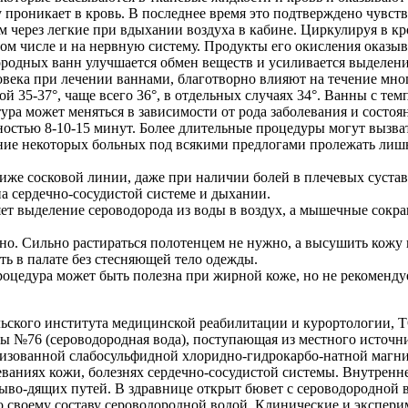
у проникает в кровь. В последнее время это подтверждено чув
 через легкие при вдыхании воздуха в кабине. Циркулируя в кр
 том числе и на нервную систему. Продукты его окисления оказ
родных ванн улучшается обмен веществ и усиливается выделени
века при лечении ваннами, благотворно влияют на течение мно
35-37°, чаще всего 36°, в отдельных случаях 34°. Ванны с темп
ура может меняться в зависимости от рода заболевания и состоя
стью 8-10-15 минут. Более длительные процедуры могут вызват
ение некоторых больных под всякими предлогами пролежать лиш
ниже сосковой линии, даже при наличии болей в плечевых суста
на сердечно-сосудистой системе и дыхании.
яет выделение сероводорода из воды в воздух, а мышечные сокр
ано. Сильно растираться полотенцем не нужно, а высушить кожу
ть в палате без стесняющей тело одежды.
едура может быть полезна при жирной коже, но не рекомендует
льского института медицинской реабилитации и курортологии,
ы №76 (сероводородная вода), поступающая из местного источни
ализованной слабосульфидной хлоридно-гидрокарбо-натной магн
еваниях кожи, болезнях сердечно-сосудистой системы. Внутренн
ыво-дящих путей. В здравнице открыт бювет с сероводородной 
о своему составу сероводородной водой. Клинические и экспер