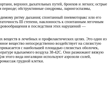
ортани, верхних дыхательных путей, бронхов и легких; острые
ом периоде; обструктивные синдромы, ларингоспазмы,
ходимому ритму дыхания; спонтанный пневмоторакс или его
таточность III степени, наклонность к спонтанным легочным
о кровообращения и последствия этих нарушений —
х веществ в лечебных и профилактических целях. Это один из
нное вещество непосредственно воздействует на слизистую
оприкасается с наибольшей площадью слизистых оболочек,
мпературе вдыхаемого воздуха 38-42С. Они разжижают вязкую
я этого вида ингаляции используют аэрозоли солей,
ромассаж грудной клетки.