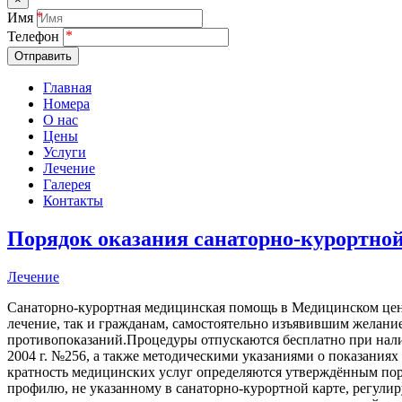
Имя
Телефон
Отправить
Главная
Номера
О нас
Цены
Услуги
Лечение
Галерея
Контакты
Порядок оказания санаторно-курортно
Лечение
Санаторно-курортная медицинская помощь в Медицинском цен
лечение, так и гражданам, самостоятельно изъявившим желан
противопоказаний.Процедуры отпускаются бесплатно при нали
2004 г. №256, а также методическими указаниями о показани
кратность медицинских услуг определяются утверждённым пор
профилю, не указанному в санаторно-курортной карте, регули